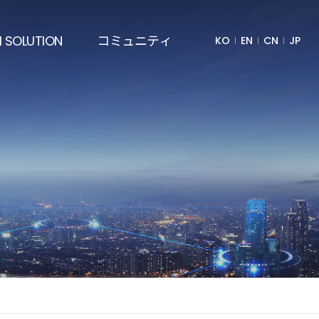
I SOLUTION
コミュニティ
KO
EN
CN
JP
導体AI
お知らせ
衛産業AI
Q&A
出成形金型AI
プレスリリース
層造形AI
交通アクセス
プロセスAI
造意思決定AI