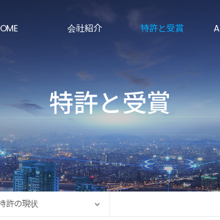
OME
会社紹介
特許と受賞
A
挨拶
特許の現状
半
会社の歴史
主な認証現況
防
特許と受賞
経営理念
受賞歴
射
組織
積
熱
製
特許の現状