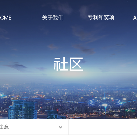
OME
关于我们
专利和奖项
A
问候
专利状态
半
公司历史
主要认证
国
社区
经营理念
奖项
注
组织结构图
增
热
制造
注意