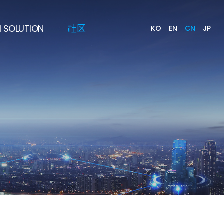
I SOLUTION
社区
KO
EN
CN
JP
导体AI
注意
防工业AI
Q&A
塑模具AI
新闻稿
材制造AI
方向
工艺AI
决策 AI