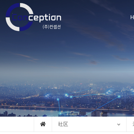
Skip to menu
H
社区