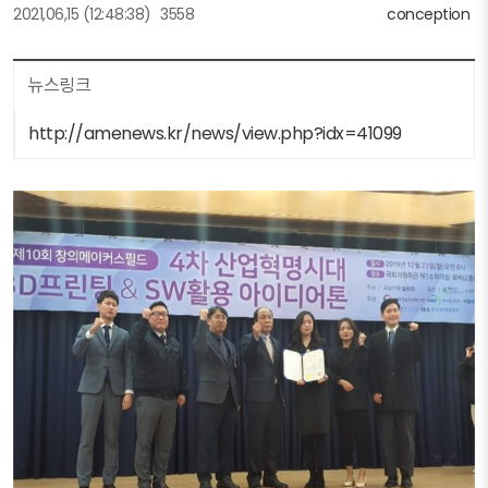
2021,06,15
(12:48:38)
3558
conception
뉴스링크
http://amenews.kr/news/view.php?idx=41099