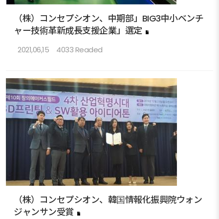
（株）コンセプシオン、中期部」BIG3中小ベンチ
ャー技術革新成長支援企業」選定
2021,06,15
4033 Readed
（株）コンセプシオン、韓国情報化振興院ウォン
ジャンサン受賞