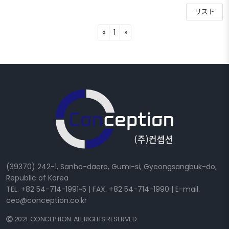
リスト
Previous
Next
«
1
»
(39370) 242-1, Sanho-daero, Gumi-si, Gyeongsangbuk-do,
Republic of Korea
TEL. +82 54-714-1991~5 | FAX. +82 54-714-1990 | E-mail.
ceo@conception.co.kr
2021. CONCEPTION. ALL RIGHTS RESERVED.