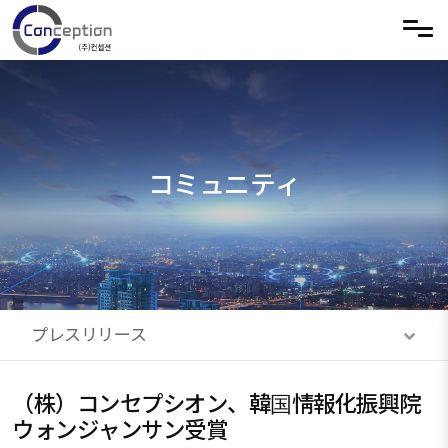
メニュースキップ
コミュニティ
プレスリリース
（株）コンセプシオン、韓国情報化振興院
ウォンジャンサン受賞