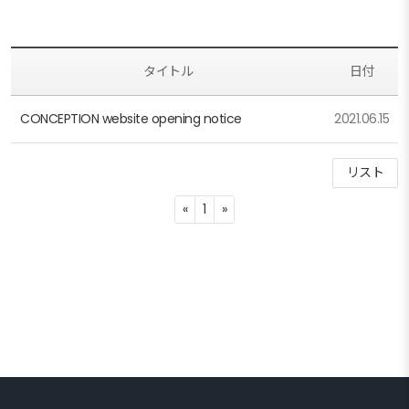
タイトル
日付
CONCEPTION website opening notice
2021.06.15
リスト
Previous
Next
«
1
»