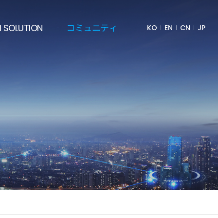
I SOLUTION
コミュニティ
KO
EN
CN
JP
導体AI
お知らせ
衛産業AI
Q&A
出成形金型AI
プレスリリース
層造形AI
交通アクセス
プロセスAI
造意思決定AI