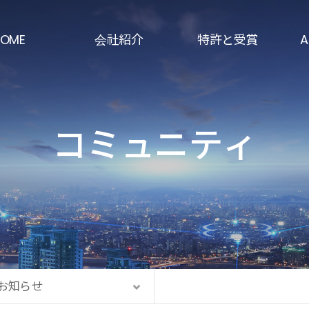
OME
会社紹介
特許と受賞
A
挨拶
特許の現状
半
会社の歴史
主な認証現況
防
コミュニティ
経営理念
受賞歴
射
組織
積
熱
製
お知らせ